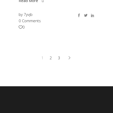
Read More
by
7yvjb
0 Comments
0
1
2
3